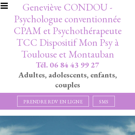
Aller au contenu principal
Geneviève CONDOU -
Psychologue conventionnée
CPAM et Psychothérapeute
TCC Dispositif Mon Psy à
Toulouse et Montauban
Tél. 06 84 43 99 27
Adultes, adolescents, enfants,
couples
PRENDRE RDV EN LIGNE
SMS