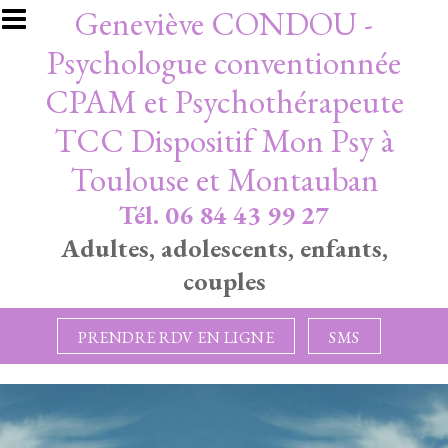
Aller au contenu principal
Geneviève CONDOU -
Psychologue conventionnée
CPAM et Psychothérapeute
TCC Dispositif Mon Psy à
Toulouse et Montauban
Tél. 06 84 43 99 27
Adultes, adolescents, enfants,
couples
PRENDRE RDV EN LIGNE
SMS