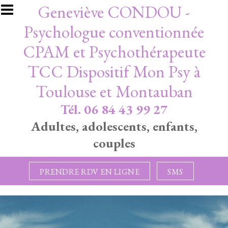
Aller au contenu principal
Geneviève CONDOU -
Psychologue conventionnée
CPAM et Psychothérapeute
TCC Dispositif Mon Psy à
Toulouse et Montauban
Tél. 06 84 43 99 27
Adultes, adolescents, enfants,
couples
PRENDRE RDV EN LIGNE
SMS