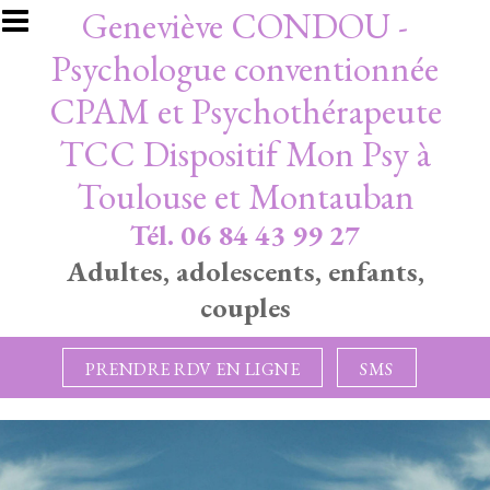
Aller au contenu principal
Geneviève CONDOU -
Psychologue conventionnée
CPAM et Psychothérapeute
TCC Dispositif Mon Psy à
Toulouse et Montauban
Tél. 06 84 43 99 27
Adultes, adolescents, enfants,
couples
PRENDRE RDV EN LIGNE
SMS