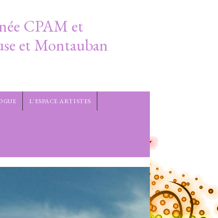
nnée CPAM et
use et Montauban
LOGUE
L'ESPACE ARTISTES