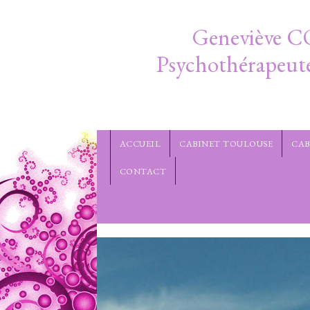
Aller au contenu principal
Geneviève C
Psychothérapeut
ACCUEIL
CABINET TOULOUSE
CAB
CONTACT