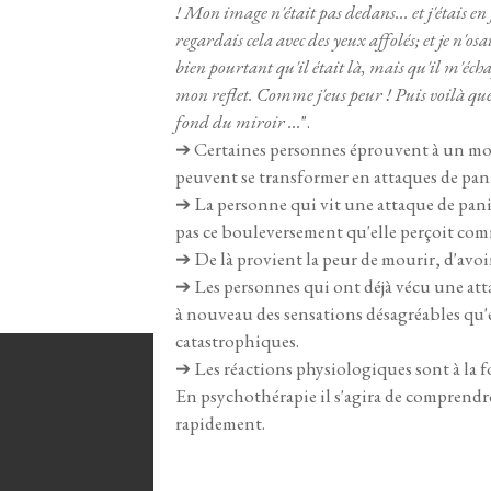
! Mon image n'était pas dedans... et j'étais en
regardais cela avec des yeux affolés; et je n'o
bien pourtant qu'il était là, mais qu'il m'éch
mon reflet. Comme j'eus peur ! Puis voilà qu
fond du miroir ...
".
➔
Certaines personnes éprouvent à un mome
peuvent se transformer en attaques de pan
➔
La personne qui vit une attaque de pani
pas ce bouleversement qu'elle perçoit com
➔
De là provient la peur de mourir, d'avoir
➔
Les personnes qui ont déjà vécu une at
à nouveau des sensations désagréables qu'e
catastrophiques.
➔
Les réactions physiologiques sont à la foi
En psychothérapie il s'agira de comprendre c
rapidement.