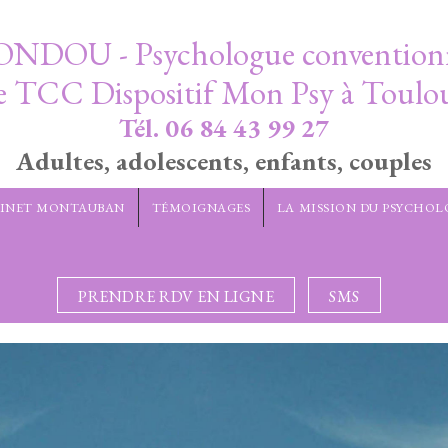
ONDOU - Psychologue conventio
e TCC Dispositif Mon Psy à Toulo
Tél. 06 84 43 99 27
Adultes, adolescents, enfants, couples
INET MONTAUBAN
TÉMOIGNAGES
LA MISSION DU PSYCHO
PRENDRE RDV EN LIGNE
SMS