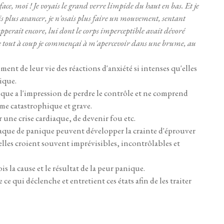
 face, moi ! Je voyais le grand verre limpide du haut en bas. Et je
sais plus avancer, je n'osais plus faire un mouvement, sentant
apperait encore, lui dont le corps imperceptible avait dévoré
e tout à coup je commençai à m'apercevoir dans une brume, au
nt de leur vie des réactions d'anxiété si intenses qu'elles
ique.
que a l'impression de perdre le contrôle et ne comprend
me catastrophique et grave.
 une crise cardiaque, de devenir fou etc.
taque de panique peuvent développer la crainte d'éprouver
lles croient souvent imprévisibles, incontrôlables et
s la cause et le résultat de la peur panique.
e qui déclenche et entretient ces états afin de les traiter